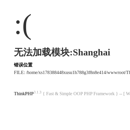
:(
无法加载模块:Shanghai
错误位置
FILE: /home/xs178388448xusu1h788g3f8n8e414/wwwroot/
3.1.3
ThinkPHP
{ Fast & Simple OOP PHP Framework } -- 