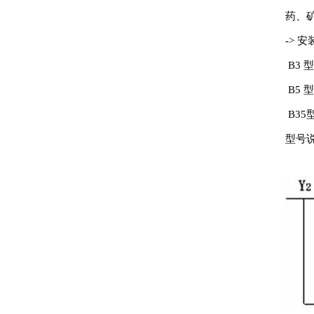
药、
-> 
B3 
B5 
B35
型号