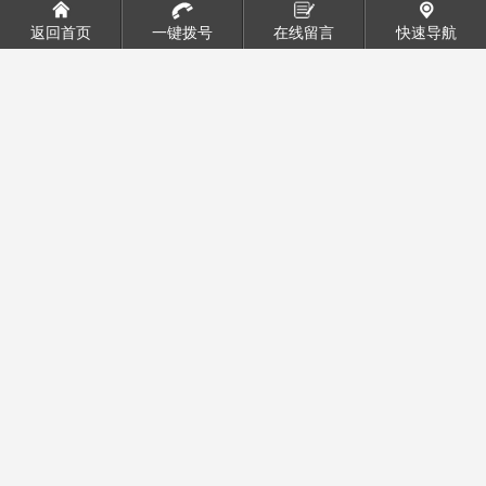
返回首页
一键拨号
在线留言
快速导航
印刷电机
19/12/24 16:29:12
印刷电机一般用于低转速大扭矩的传动设备，把电动机、内燃机或其
它高速运转的动力通过减速机的输入轴上的齿数少的齿轮啮合输出轴
上的大齿轮来达到减速的目的。
1、减速电机结合技术要求制造，具有很高的科技含量。
2、节省空间，可靠耐用，承受过载能力高，功率可达95KW以上。
3、能耗低，性能优越，减速机效率高达95%以上。
4、振动小，噪音低，节能高，选用优异锻钢材料，钢性铸铁箱体,齿
轮表面经过高频热处理。
5、经过加工，确保轴平行度和定位精度，这一切构成了齿轮传动总成