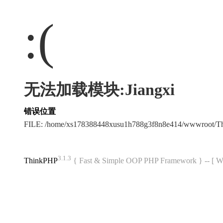
:(
无法加载模块:Jiangxi
错误位置
FILE: /home/xs178388448xusu1h788g3f8n8e414/wwwroot/
3.1.3
ThinkPHP
{ Fast & Simple OOP PHP Framework } -- 