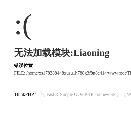
:(
无法加载模块:Liaoning
错误位置
FILE: /home/xs178388448xusu1h788g3f8n8e414/wwwroot/
3.1.3
ThinkPHP
{ Fast & Simple OOP PHP Framework } -- 