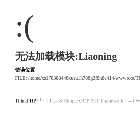
:(
无法加载模块:Liaoning
错误位置
FILE: /home/xs178388448xusu1h788g3f8n8e414/wwwroot/
3.1.3
ThinkPHP
{ Fast & Simple OOP PHP Framework } -- 