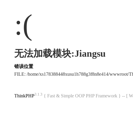
:(
无法加载模块:Jiangsu
错误位置
FILE: /home/xs178388448xusu1h788g3f8n8e414/wwwroot/
3.1.3
ThinkPHP
{ Fast & Simple OOP PHP Framework } -- 